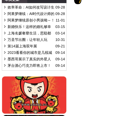
效率革命：AI如何改写设计生
09-28
产逻辑
阿果梦继续：AI时代设计师的
09-28
共创生态
阿果梦继续原创小男孩呦～！
11-01
新婚快乐！这样的婚礼够幸
03-15
。果子有爱憎分明，光鲜炽热的内心和个性。所以配色：非黑即白，黄红交错，俗称番茄炒蛋🍅
福
上海名媛奢靡生活，思聪都
03-14
说壕
万圣节出圈：让年轻人玩
10-31
嗨！
第14届上海双年展
09-21
2023看看你的城市是几线城
09-14
市
墨西哥展示了真实的外星人
09-14
尸体
茅台酒心巧克力即将上市！
09-14