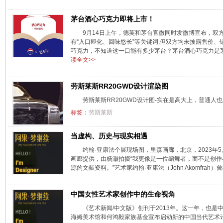
茅台酒心巧克力即将上市！
9月14日上午，德芙和茅台官微同时发微博宣布，双
有“入口即化、回味悠长”等关键词,但双方均未披露售价
巧克力，不知道这一口能有多少茅台？茅台酒心巧克力是茅
读全文>>
劳斯莱斯RR20GWD设计渲染图
劳斯莱斯RR20GWD设计图-实在是高大上，普通人
标签：
劳斯莱斯
当虚构、历史与现实相遇
约翰·亚康法个展现场图，里森画廊，北京，2023年5
画廊提供，由杨灏拍摄“我更像是一位编舞者，而不是创
源的文献资料。”艺术家约翰·亚康法（John Akomfrah）曾
中国女性艺术家创作中的生命视角
《艺术新闻/中文版》创刊于2013年。这一年，也
海姆美术馆和何鸿毅家族基金宣布启动新的中国当代艺术