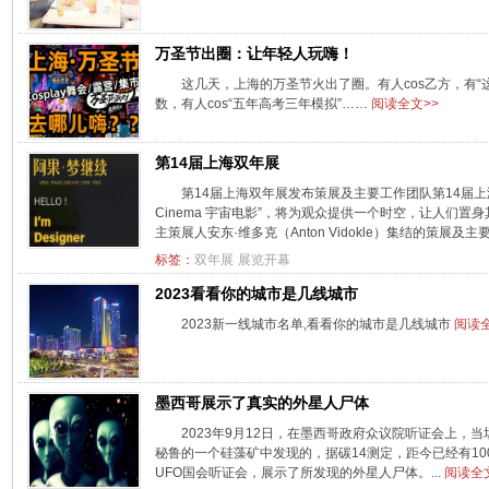
万圣节出圈：让年轻人玩嗨！
这几天，上海的万圣节火出了圈。有人cos乙方，有“这英
数，有人cos“五年高考三年模拟”……
阅读全文>>
第14届上海双年展
第14届上海双年展发布策展及主要工作团队第14届上海
Cinema 宇宙电影”，将为观众提供一个时空，让人们
主策展人安东·维多克（Anton Vidokle）集结的策展及主
标签：
双年展
展览开幕
2023看看你的城市是几线城市
2023新一线城市名单,看看你的城市是几线城市
阅读全
墨西哥展示了真实的外星人尸体
2023年9月12日，在墨西哥政府众议院听证会上，当
秘鲁的一个硅藻矿中发现的，据碳14测定，距今已经有100
UFO国会听证会，展示了所发现的外星人尸体。...
阅读全文