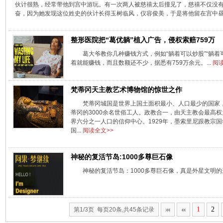
伙计很熟，经常带他到宫中游玩。有一次两人被慈禧太后撞见了，慈禧不仅没
奋，因为她发现这位姓史的伙计长得玉树临风，仪容俊美，于是将他留在宫中
整形医院把“葛优躺”植入广告，侵权索赔759万
葛大爷教你几种赚钱方式，例如“躺着可以炒股”“躺
着就能赚钱，而且数额还不少，据悉有759万余元。...
阅读
梵蒂冈天主教艺术博物馆的惊世之作
梵蒂冈城国是世界上国土面积最小、人口最少的国家，约
蒂冈的3000余名世俗工人。政教合一，由天主教会最高
界六分之一人口的信仰中心。1929年，墨索里尼跟教宗
国...
阅读全文>>
神秘的复活节岛:1000多尊巨石像
神秘的复活节岛：1000多尊巨石像，真是外星文明
1
2
第1/3页 每页20条,共45条记录