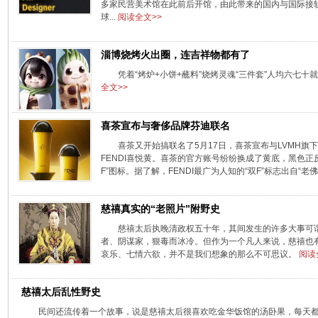
多家民营美术馆在此前后开馆，由此带来的国内与国际接轨
球...
阅读全文>>
淄博烧烤火出圈，连吉祥物都有了
凭着“烤炉+小饼+蘸料”烧烤灵魂“三件套”人均六七
全文>>
喜茶宣布与奢侈品牌芬迪联名
喜茶又开始搞联名了5月17日，喜茶宣布与LVMH旗
FENDI喜悦黄。喜茶的官方账号纷纷换成了黄底，黑色正反喜
F”图标。据了解，FENDI最广为人知的“双F”标志出自“老佛爷
慈禧真实的“老照片”附野史
慈禧太后执晚清政权五十年，其间发生的许多大事可
者、阴谋家，狠毒而冰冷。但作为一个凡人来说，慈禧也
哀乐、七情六欲，并不是我们想象的那么不可思议。
阅读
慈禧太后乱性野史
民间还流传着一个故事，说是慈禧太后很喜欢吃金华饭馆的汤卧果，每天